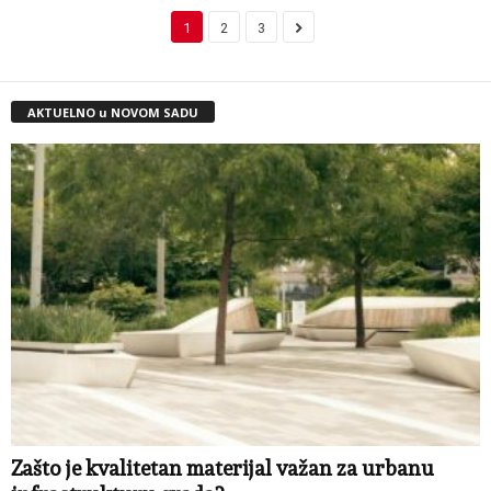
1
2
3
AKTUELNO u NOVOM SADU
Zašto je kvalitetan materijal važan za urbanu