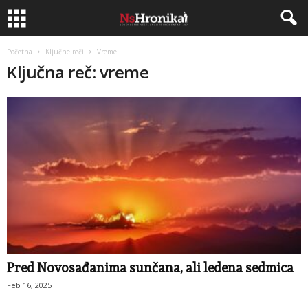
Početna
Ključne reči
Vreme
Ključna reč: vreme
Pred Novosađanima sunčana, ali ledena sedmica
Feb 16, 2025