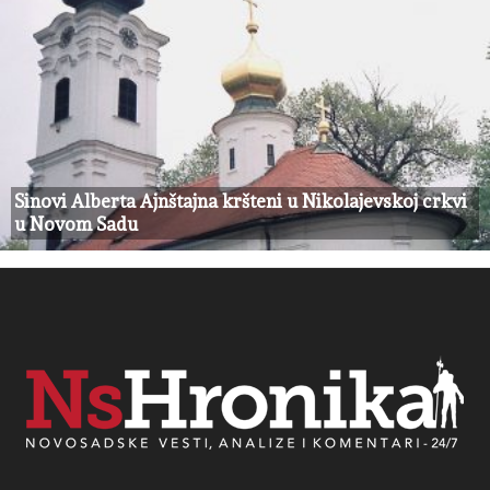
Sinovi Alberta Ajnštajna kršteni u Nikolajevskoj crkvi
u Novom Sadu