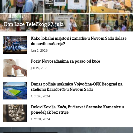
Dan Laze Telečkog 27. jula
Kako lokalni majstori i zanatlije u Novom Sadu dolaze
do novih mušterija?
Jun 2, 2026
Poziv Novosađanima za posao od kuće
Jul 19, 2025
Danas počinje utakmica Vojvodina-OFK Beograd na
stadionu Karađorđe u Novom Sadu
Oct 26, 2024
Delovi Kovilja, Kaća, Budisave i Sremske Kamenice u
ponedeljak bez struje
Oct 20, 2024