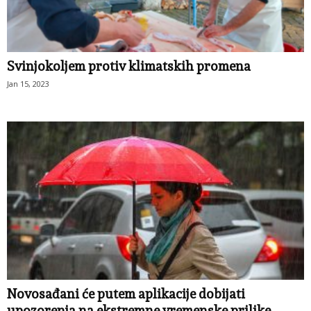
Svinjokoljem protiv klimatskih promena
Jan 15, 2023
Novosađani će putem aplikacije dobijati
upozorenja na ekstremne vremenske prilike