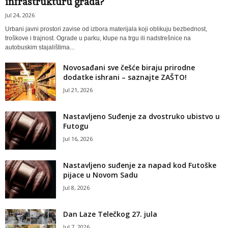
infrastrukturu grada?
Jul 24, 2026
Urbani javni prostori zavise od izbora materijala koji oblikuju bezbednost,
troškove i trajnost. Ograde u parku, klupe na trgu ili nadstrešnice na
autobuskim stajalištima...
Novosađani sve češće biraju prirodne
dodatke ishrani – saznajte ZAŠTO!
Jul 21, 2026
Nastavljeno Suđenje za dvostruko ubistvo u
Futogu
Jul 16, 2026
Nastavljeno suđenje za napad kod Futoške
pijace u Novom Sadu
Jul 8, 2026
Dan Laze Telečkog 27. jula
Jul 7, 2026