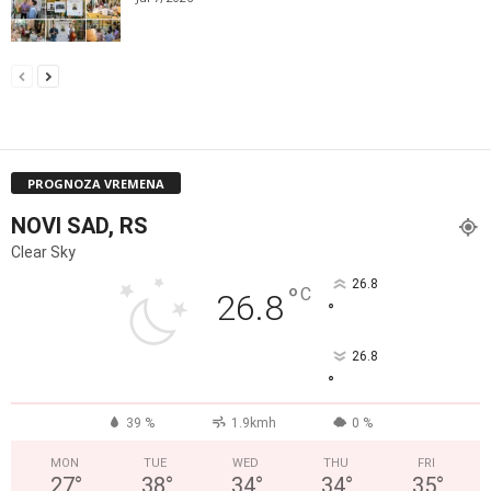
PROGNOZA VREMENA
NOVI SAD, RS
Clear Sky
26.8
°
C
26.8
°
26.8
°
39 %
1.9kmh
0 %
MON
TUE
WED
THU
FRI
27
°
38
°
34
°
34
°
35
°