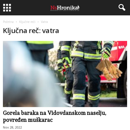
Početna
Ključne reči
Vatra
Ključna reč: vatra
Gorela baraka na Vidovdanskom naselju,
povređen muškarac
Nov 28, 2022