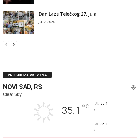
Dan Laze Telečkog 27. jula
Jul 7, 2026
PROGNOZA VREMENA
NOVI SAD, RS
Clear Sky
35.1
°
C
35.1
°
35.1
°