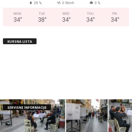
28 %
0.9kmh
0 %
MON
TUE
WED
THU
FRI
34
°
38
°
34
°
34
°
34
°
KURSNA LISTA
SERVISNE INFORMACIJE