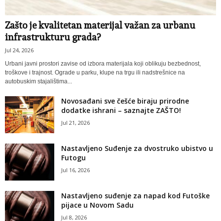
Zašto je kvalitetan materijal važan za urbanu
infrastrukturu grada?
Jul 24, 2026
Urbani javni prostori zavise od izbora materijala koji oblikuju bezbednost,
troškove i trajnost. Ograde u parku, klupe na trgu ili nadstrešnice na
autobuskim stajalištima...
Novosađani sve češće biraju prirodne
dodatke ishrani – saznajte ZAŠTO!
Jul 21, 2026
Nastavljeno Suđenje za dvostruko ubistvo u
Futogu
Jul 16, 2026
Nastavljeno suđenje za napad kod Futoške
pijace u Novom Sadu
Jul 8, 2026