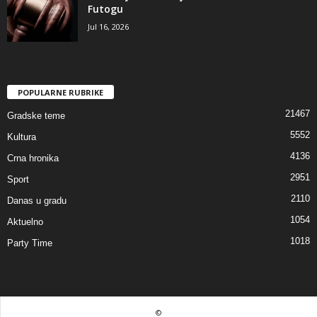
Futogu
Jul 16, 2026
POPULARNE RUBRIKE
21467
Gradske teme
5552
Kultura
4136
Crna hronika
2951
Sport
2110
Danas u gradu
1054
Aktuelno
1018
Party Time
©