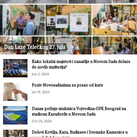
Dan Laze Telečkog 27. jula
Kako lokalni majstori i zanatlije u Novom Sadu dolaze
do novih mušterija?
Jun 2, 2026
Poziv Novosađanima za posao od kuće
Jul 19, 2025
Danas počinje utakmica Vojvodina-OFK Beograd na
stadionu Karađorđe u Novom Sadu
Oct 26, 2024
Delovi Kovilja, Kaća, Budisave i Sremske Kamenice u