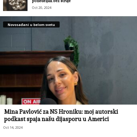
ponedeljak bez struje
Oct 20, 2024
Novosađani u belom svetu
Mina Pavlović za NS Hroniku: moj autorski
podkast spaja našu dijasporu u Americi
Oct 14, 2024