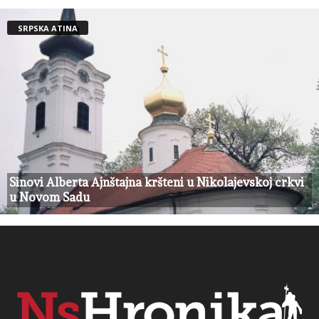
SRPSKA ATINA
Sinovi Alberta Ajnštajna kršteni u Nikolajevskoj crkvi
u Novom Sadu